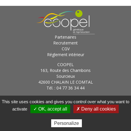
Partenaires
Recrutement
CGV
Réglement intérieur
COOPEL
163, Route des Chambons
Sourcieux
42600 CHALAIN LE COMTAL
Tél. : 04 77 36 34 44
Gestion des cookies
|
Mentions légales
|
Conditions
This site uses cookies and gives you control over what you want to
d'utilisation
|
Réalisé par
activate
✓ OK, accept all
✗ Deny all cookies
Ouvrir le
Fermer l
Personalize
Adhérent
Recherche
Contact
Menu