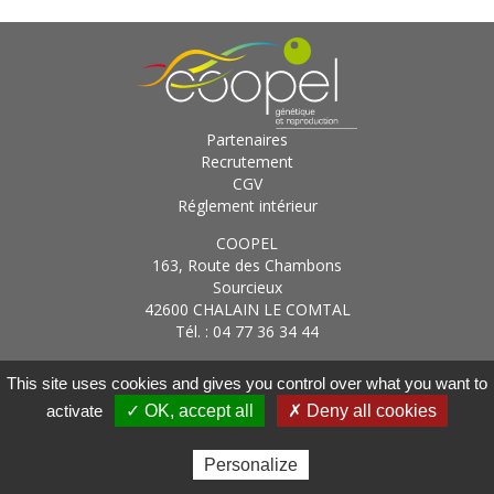
Partenaires
Recrutement
CGV
Réglement intérieur
COOPEL
163, Route des Chambons
Sourcieux
42600 CHALAIN LE COMTAL
Tél. : 04 77 36 34 44
Gestion des cookies
|
Mentions légales
|
Conditions
This site uses cookies and gives you control over what you want to
d'utilisation
|
Réalisé par
activate
✓ OK, accept all
✗ Deny all cookies
Ouvrir le
Fermer l
Personalize
Adhérent
Recherche
Contact
Menu